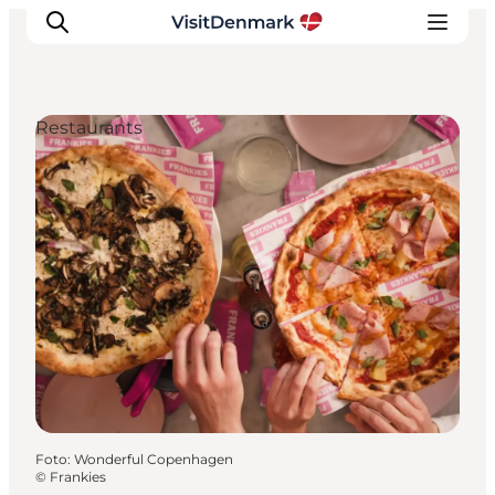
Restaurants
Inspiration
Regionen
Erlebnisse
Unterkünfte
Reiseplanung
Foto
:
Wonderful Copenhagen
©
Frankies