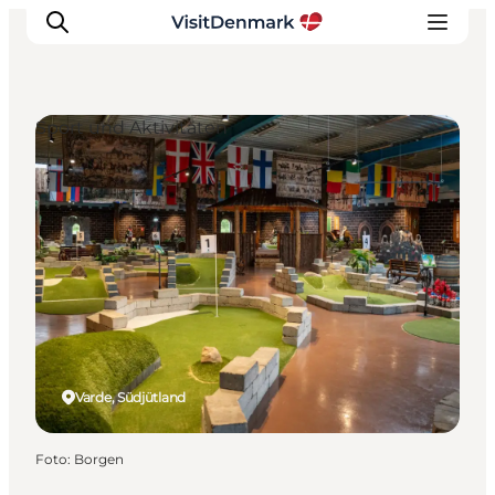
Sport und Aktivitäten
Inspiration
Regionen
Erlebnisse
Unterkünfte
Reiseplanung
Varde, Südjütland
Foto
:
Borgen