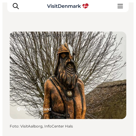
Street Art und Skulpturen
Inspiration
Regionen
Erlebnisse
Unterkünfte
Reiseplanung
Hals, Nordjütland
Foto
:
VisitAalborg, InfoCenter Hals