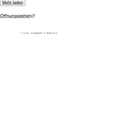
Mehr laden
Öffnungszeiten
Foto
:
Kasper Palsnov