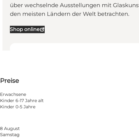
über wechselnde Ausstellungen mit Glaskuns
den meisten Ländern der Welt betrachten.
Shop online
Öffnungszeiten anzeigen
Öffnungszeiten
Preise anzeigen
Preise
Website besuchen
Nach Monat filtern
5 August
Erwachsene
Mittwoch
Kinder 6-17 Jahre alt
6 August
Kinder 0-5 Jahre
Donnerstag
7 August
Freitag
8 August
Samstag