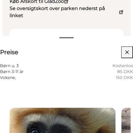
Køb Årskort til GladZoo
Se oversigtskort over parken nederst på
linket
Preise anzeigen
Preise
Website besuchen
Hunde erlaubt
Børn u. 3
Kostenlos
Børn 3-11 år
85 DKK
Voksne,
150 DKK