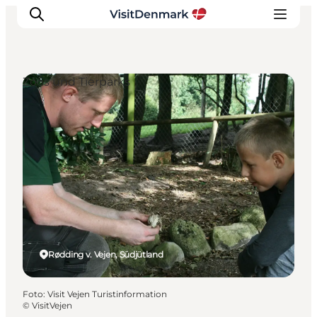
Zoos und Tierparks
Inspiration
Regionen
Erlebnisse
Unterkünfte
Reiseplanung
Rødding v. Vejen, Südjütland
Foto
:
Visit Vejen Turistinformation
©
VisitVejen