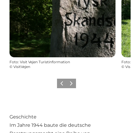
Foto
:
Visit Vejen Turistinformation
Foto
:
©
VisitVejen
©
Visi
Zurück
Weiter
Geschichte
Im Jahre 1944 baute die deutsche