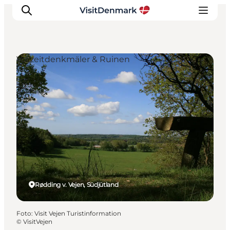
Vorzeitdenkmäler & Ruinen
Inspiration
Regionen
Erlebnisse
Unterkünfte
Reiseplanung
Rødding v. Vejen, Südjütland
Foto
:
Visit Vejen Turistinformation
©
VisitVejen