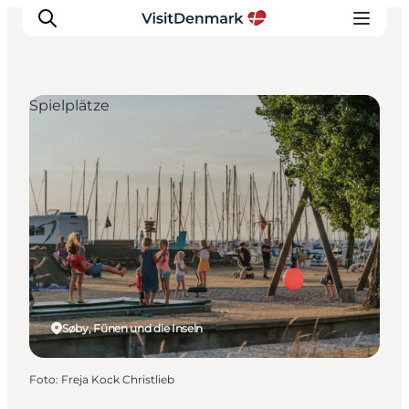
Spielplätze
Inspiration
Regionen
Erlebnisse
Unterkünfte
Reiseplanung
Søby, Fünen und die Inseln
Foto
:
Freja Kock Christlieb