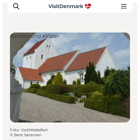
Kirchen und Klöster
Inspiration
Regionen
Erlebnisse
Unterkünfte
Reiseplanung
Foto
:
VisitMiddelfart
©
Bent Sørensen