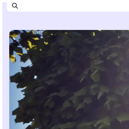
Sightseeing und Führungen
Inspiration
Regionen
Erlebnisse
Unterkünfte
Reiseplanung