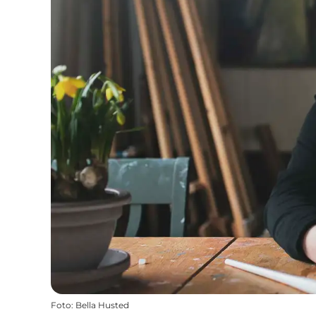
Foto
:
Bella Husted