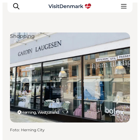
Shopping
Inspiration
Regionen
Erlebnisse
Unterkünfte
Reiseplanung
Herning, Westjütland
Foto
:
Herning City