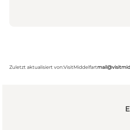
Zuletzt aktualisiert von:
VisitMiddelfart
mail@visitmid
E