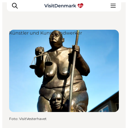
Künstler und Kunsthandwerker
Inspiration
Regionen
Erlebnisse
Unterkünfte
Reiseplanung
Foto
:
VisitVesterhavet