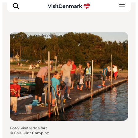
Strände und Freibäder
Inspiration
Regionen
Erlebnisse
Unterkünfte
Reiseplanung
Foto
:
VisitMiddelfart
©
Gals Klint Camping