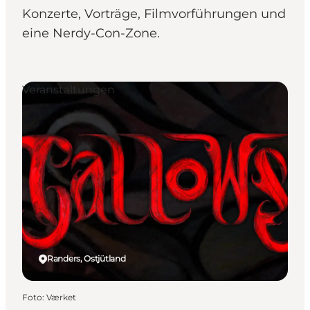
Konzerte, Vorträge, Filmvorführungen und
eine Nerdy-Con-Zone.
Veranstaltungen
Randers, Ostjütland
Foto
:
Værket