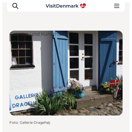
Galerien und Kunsthallen
Inspiration
Regionen
Erlebnisse
Unterkünfte
Reiseplanung
Foto
:
Gallerie Dragehøj