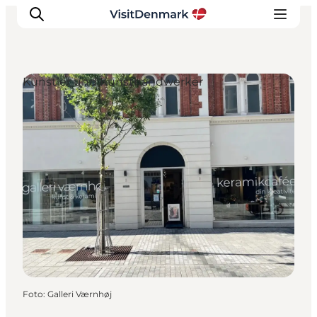
Künstler und Kunsthandwerker
Inspiration
Regionen
Erlebnisse
Unterkünfte
Reiseplanung
Foto
:
Galleri Værnhøj