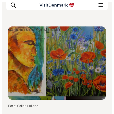
Galerien und Kunsthallen
Inspiration
Regionen
Erlebnisse
Unterkünfte
Reiseplanung
Foto
:
Galleri Lolland