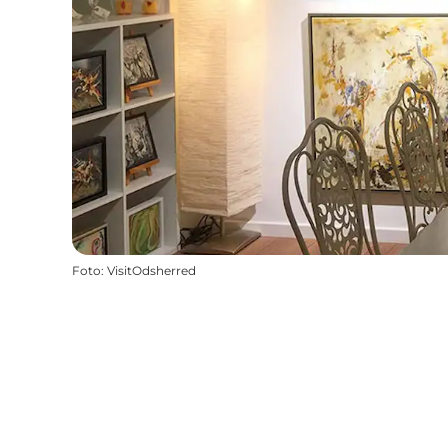
Foto
:
VisitOdsherred