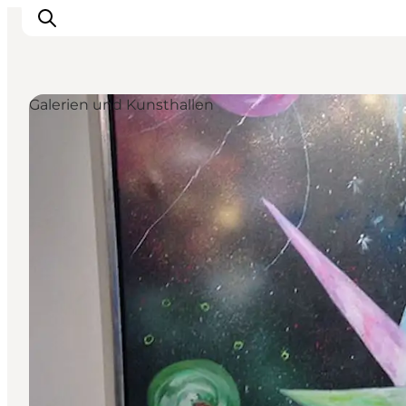
Galerien und Kunsthallen
Inspiration
Regionen
Erlebnisse
Unterkünfte
Reiseplanung