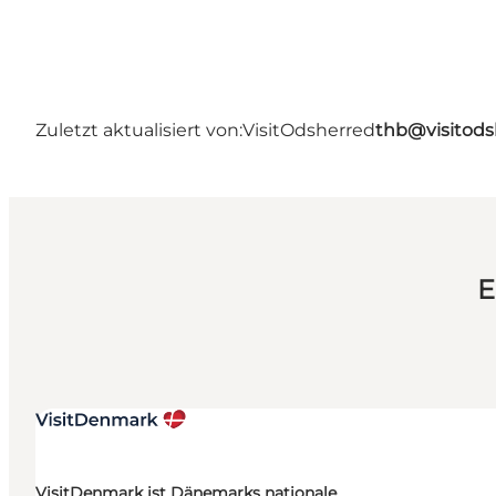
Zuletzt aktualisiert von:
VisitOdsherred
thb@visitods
E
VisitDenmark ist Dänemarks nationale