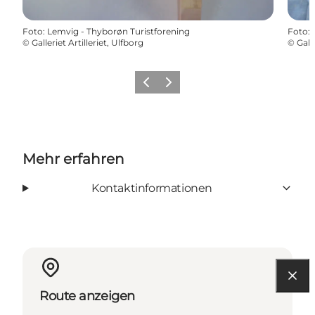
Foto
:
Lemvig - Thyborøn Turistforening
Foto
:
©
Galleriet Artilleriet, Ulfborg
©
Gall
Zurück
Weiter
Mehr erfahren
Kontaktinformationen
Route anzeigen