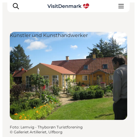
Künstler und Kunsthandwerker
Inspiration
Regionen
Erlebnisse
Unterkünfte
Reiseplanung
Foto
:
Lemvig - Thyborøn Turistforening
©
Galleriet Artilleriet, Ulfborg