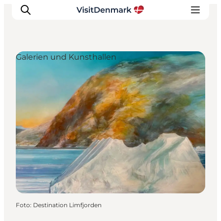
Galerien und Kunsthallen
Inspiration
Regionen
Erlebnisse
Unterkünfte
Reiseplanung
Foto
:
Destination Limfjorden