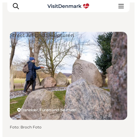
Street Art und Skulpturen
Inspiration
Regionen
Erlebnisse
Unterkünfte
Reiseplanung
Tranekær, Fünen und die Inseln
Foto
:
Broch Foto