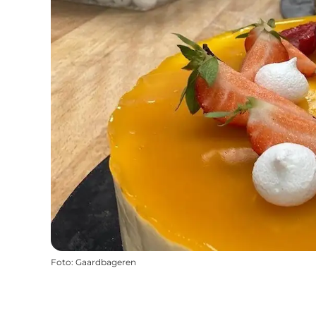
Foto
:
Gaardbageren