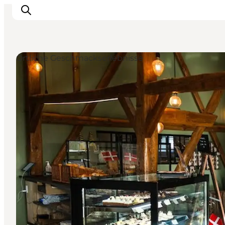
Örtliche Geschmackserlebnisse
Inspiration
Regionen
Erlebnisse
Unterkünfte
Reiseplanung