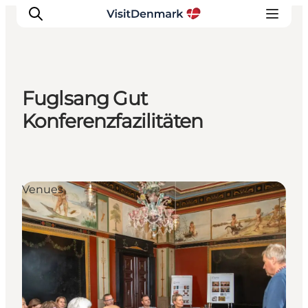
Fuglsang Gut
Inspiration
Konferenzfazilitäten
Regionen
Erlebnisse
Unterkünfte
Venues
Reiseplanung