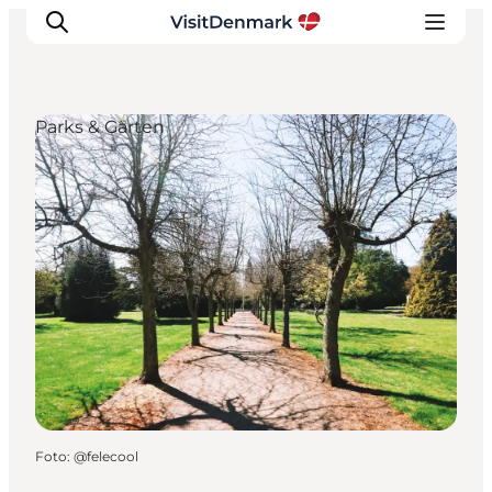
Parks & Gärten
Inspiration
Regionen
Erlebnisse
Unterkünfte
Reiseplanung
Foto
:
@felecool