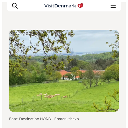
Naturgebiete
Inspiration
Regionen
Erlebnisse
Unterkünfte
Reiseplanung
Foto
:
Destination NORD - Frederikshavn