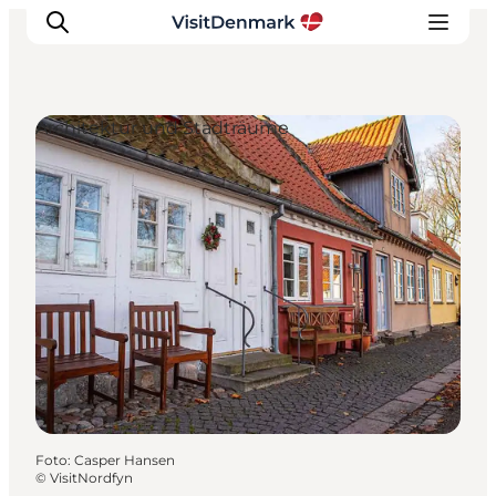
Architektur und Stadträume
Inspiration
Regionen
Erlebnisse
Unterkünfte
Reiseplanung
Foto
:
Casper Hansen
©
VisitNordfyn