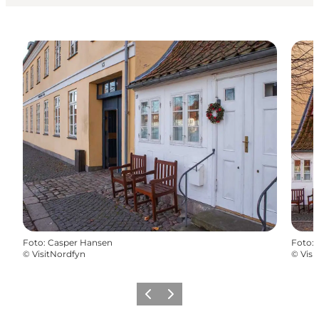
Foto
:
Casper Hansen
Foto
:
©
VisitNordfyn
©
Visi
Zurück
Weiter