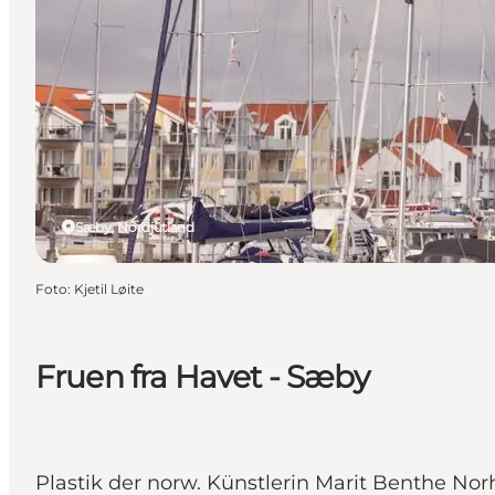
Sæby, Nordjütland
Foto
:
Kjetil Løite
Fruen fra Havet - Sæby
Plastik der norw. Künstlerin Marit Benthe Norh