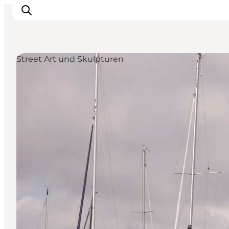
Street Art und Skulpturen
Inspiration
Regionen
Erlebnisse
Unterkünfte
Reiseplanung