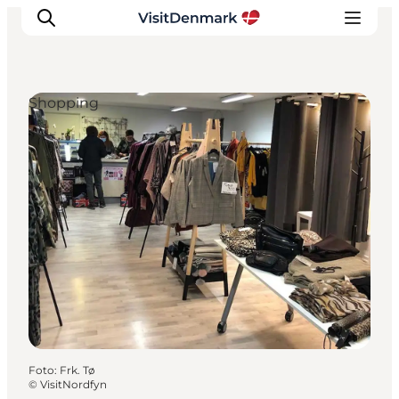
Shopping
Inspiration
Regionen
Erlebnisse
Unterkünfte
Reiseplanung
Foto
:
Frk. Tø
©
VisitNordfyn