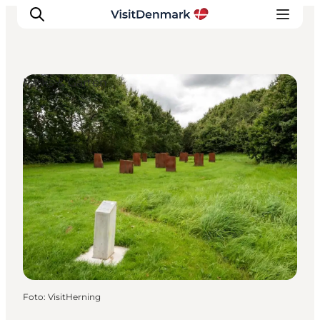
Parks & Gärten
Inspiration
Regionen
Erlebnisse
Unterkünfte
Reiseplanung
Foto
:
VisitHerning