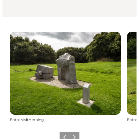
Foto
:
VisitHerning
Foto
:
Zurück
Weiter