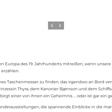
Zurück
Weiter
en Europa des 19. Jahrhunderts mitreißen, wenn unser
 erzählen.
enes Taschenmesser zu finden, das irgendwo an Bord vers
nzessin Thyra, dem Kanonier Bjørnson und dem Schiffsar
birgt einer von ihnen ein Geheimnis … oder ist gar ein g
nderausstellungen, die spannende Einblicke in die ma