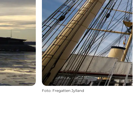
Foto
:
Fregatten Jylland