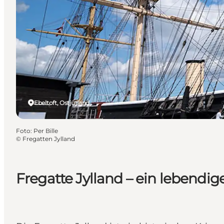
Ebeltoft, Ostjütland
Foto
:
Per Bille
©
Fregatten Jylland
Fregatte Jylland – ein lebendi