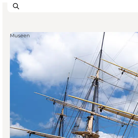
Museen
Inspiration
Regionen
Erlebnisse
Unterkünfte
Reiseplanung