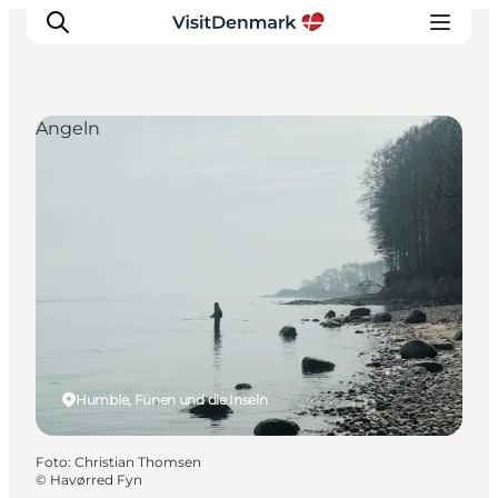
Angeln
Inspiration
Regionen
Erlebnisse
Unterkünfte
Reiseplanung
Humble, Fünen und die Inseln
Foto
:
Christian Thomsen
©
Havørred Fyn