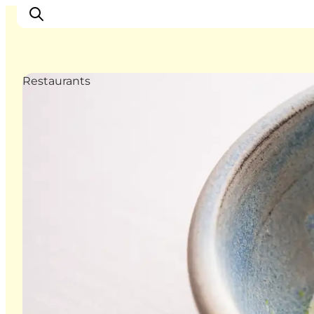
Restaurants
Inspiration
Regionen
Erlebnisse
Unterkünfte
Reiseplanung