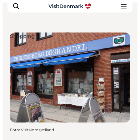
Shopping
Inspiration
Regionen
Erlebnisse
Unterkünfte
Reiseplanung
Foto
:
VisitNordsjælland