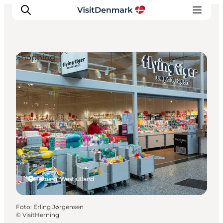
Shopping
Inspiration
Regionen
Erlebnisse
Unterkünfte
Reiseplanung
Herning, Westjütland
Foto
:
Erling Jørgensen
©
VisitHerning