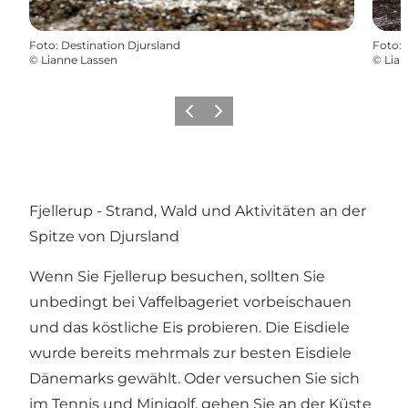
Foto
:
Destination Djursland
Foto
:
©
Lianne Lassen
©
Lian
Zurück
Weiter
Fjellerup - Strand, Wald und Aktivitäten an der
Spitze von Djursland
Wenn Sie Fjellerup besuchen, sollten Sie
unbedingt bei Vaffelbageriet vorbeischauen
und das köstliche Eis probieren. Die Eisdiele
wurde bereits mehrmals zur besten Eisdiele
Dänemarks gewählt. Oder versuchen Sie sich
im Tennis und Minigolf, gehen Sie an der Küste