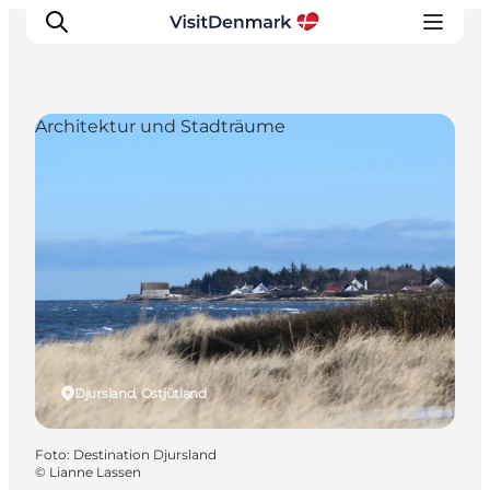
Architektur und Stadträume
Inspiration
Regionen
Erlebnisse
Unterkünfte
Reiseplanung
Djursland, Ostjütland
Foto
:
Destination Djursland
©
Lianne Lassen