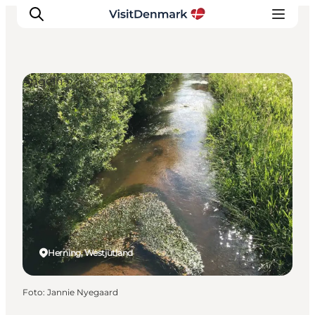
Angeln
Inspiration
Regionen
Erlebnisse
Unterkünfte
Reiseplanung
Herning, Westjütland
Foto
:
Jannie Nyegaard