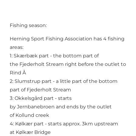
Fishing season:
Herning Sport Fishing Association has 4 fishing
areas:
1: Skærbæk part - the bottom part of
the Fjederholt Stream right before the outlet to
Rind Å
2: Slumstrup part - a little part of the bottom
part of Fjederholt Stream
3: Okkelsgård part - starts
by Jernbanebroen and ends by the outlet
of Kollund creek
4: Kølkær part - starts approx. 3km upstream
at Kølkær Bridge