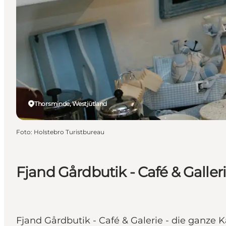
Thorsminde, Westjütland
Foto
:
Holstebro Turistbureau
Fjand Gårdbutik - Café & Galler
Fjand Gårdbutik - Café & Galerie - die ganze