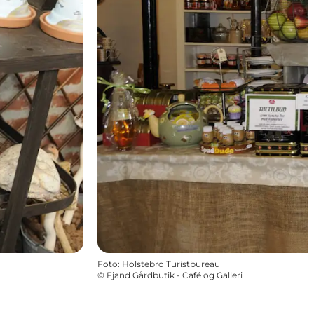
Foto
:
Holstebro Turistbureau
©
Fjand Gårdbutik - Café og Galleri