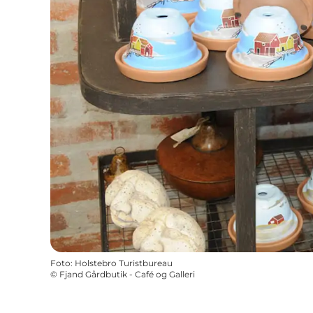
Foto
:
Holstebro Turistbureau
©
Fjand Gårdbutik - Café og Galleri