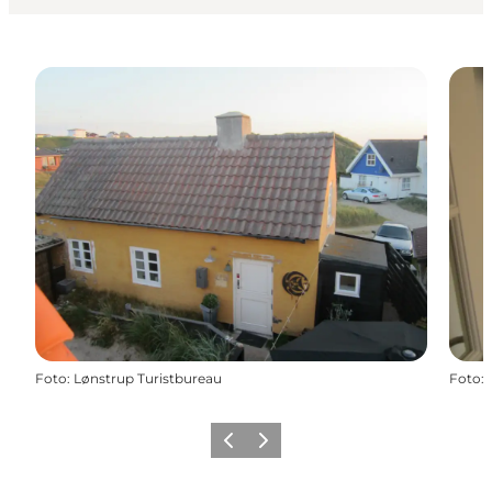
Foto
:
Lønstrup Turistbureau
Foto
:
Zurück
Weiter