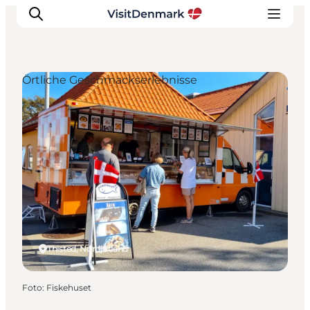
Örtliche Geschmackserlebnisse
Inspiration
Regionen
Erlebnisse
Unterkünfte
Reiseplanung
Thisted, Nordjütland
Foto
:
Fiskehuset