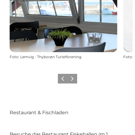
Foto
:
Lemvig - Thyborøn Turistforening
Foto
:
Zurück
Weiter
Restaurant & Fischladen
Besuche das Restaurant Fiskehallen im 1.