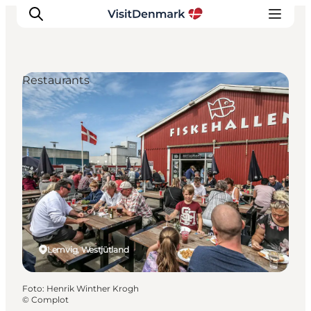
Restaurants
Inspiration
Regionen
Erlebnisse
Unterkünfte
Reiseplanung
Lemvig, Westjütland
Foto
:
Henrik Winther Krogh
©
Complot