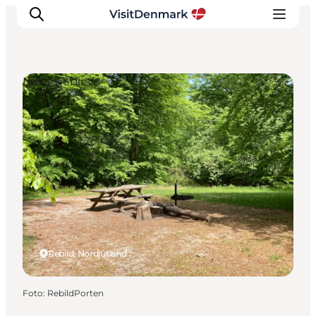
Naturgebiete
Inspiration
Regionen
Erlebnisse
Unterkünfte
Reiseplanung
Rebild, Nordjütland
Foto
:
RebildPorten