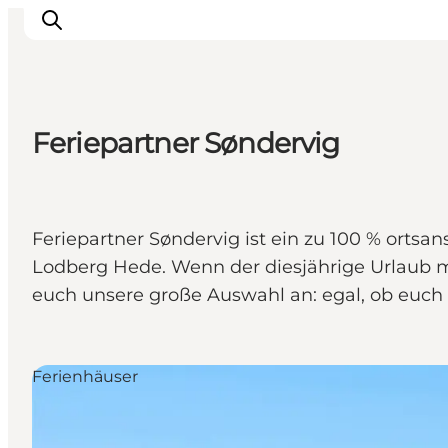
Feriepartner Søndervig
Inspiration
Regionen
Erlebnisse
Feriepartner Søndervig ist ein zu 100 % ortsa
Unterkünfte
Lodberg Hede. Wenn der diesjährige Urlaub mi
Reiseplanung
euch unsere große Auswahl an: egal, ob euch d
Ferienhäuser