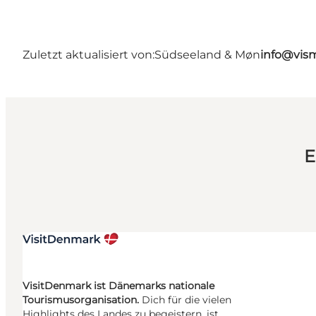
Zuletzt aktualisiert von:
Südseeland & Møn
info@vis
E
VisitDenmark ist Dänemarks nationale
Tourismusorganisation.
Dich für die vielen
Highlights des Landes zu begeistern, ist