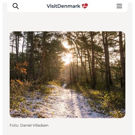
Touren auf eigene Faust
Inspiration
Regionen
Erlebnisse
Unterkünfte
Reiseplanung
Foto
:
Daniel Villadsen