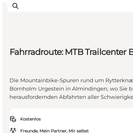
Inspiration
Fahrradroute: MTB Trailcenter
Regionen
Erlebnisse
Unterkünfte
Die Mountainbike-Spuren rund um Rytterknægt
Reiseplanung
Bornholm Urgestein in Almindingen, wo Sie b
herausfordernden Abfahrten aller Schwierigkei
Kostenlos
Freunde, Mein Partner, Mir selbst