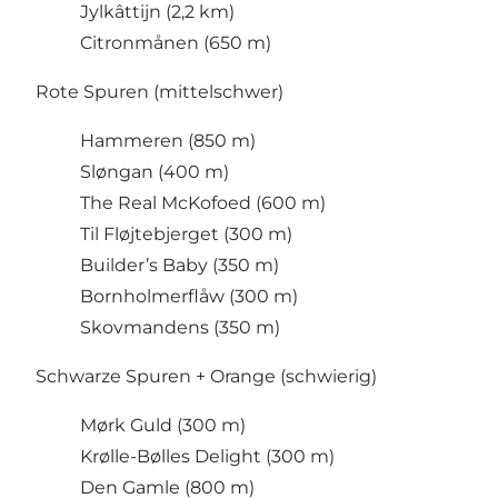
Jylkâttijn (2,2 km)
Citronmånen (650 m)
Rote Spuren (mittelschwer)
Hammeren (850 m)
Sløngan (400 m)
The Real McKofoed (600 m)
Til Fløjtebjerget (300 m)
Builder’s Baby (350 m)
Bornholmerflåw (300 m)
Skovmandens (350 m)
Schwarze Spuren + Orange (schwierig)
Mørk Guld (300 m)
Krølle-Bølles Delight (300 m)
Den Gamle (800 m)