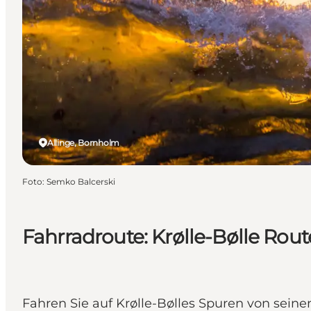
Allinge, Bornholm
Foto
:
Semko Balcerski
Fahrradroute: Krølle-Bølle Rout
Fahren Sie auf Krølle-Bølles Spuren von sein