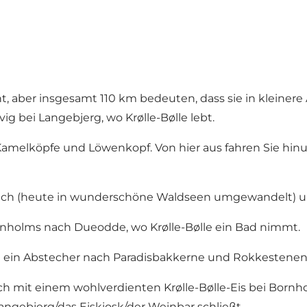
t, aber insgesamt 110 km bedeuten, dass sie in kleiner
g bei Langebjerg, wo Krølle-Bølle lebt.
elköpfe und Löwenkopf. Von hier aus fahren Sie hinun
uch (heute in wunderschöne Waldseen umgewandelt) und
rnholms nach Dueodde, wo Krølle-Bølle ein Bad nimmt.
ht ein Abstecher nach Paradisbakkerne und Rokkestenen
ich mit einem wohlverdienten Krølle-Bølle-Eis bei Bornh
ngebjerg/das Eiskiosk/der Weinbar schließt.