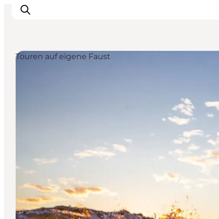
Touren auf eigene Faust
Inspiration
Regionen
Erlebnisse
Unterkünfte
Reiseplanung