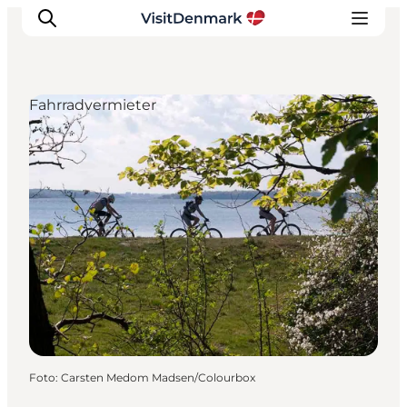
Fahrradvermieter
Inspiration
Regionen
Erlebnisse
Unterkünfte
Reiseplanung
Foto
:
Carsten Medom Madsen/Colourbox