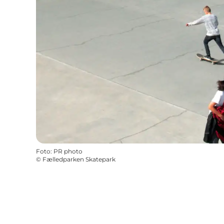
Foto
:
PR photo
©
Fælledparken Skatepark