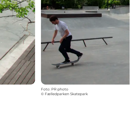
Foto
:
PR photo
©
Fælledparken Skatepark