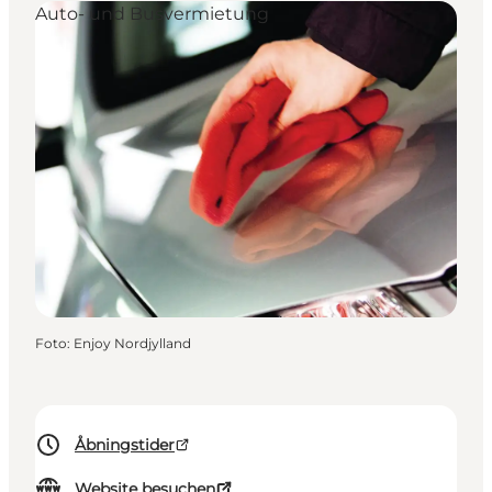
Auto- und Busvermietung
Foto
:
Enjoy Nordjylland
Åbningstider
Website besuchen