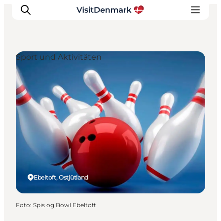
Sport und Aktivitäten
Inspiration
Regionen
Erlebnisse
Unterkünfte
Reiseplanung
Ebeltoft, Ostjütland
Foto
:
Spis og Bowl Ebeltoft